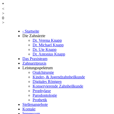
*
<
>
0
>
‹ Startseite
Die Zahnärzte
Dr. Verena Knapp
Dr. Michael Knapp
Dr. Ute Knapp
Dr. Antonius Knapp
Das Praxisteam
Zahnarztpraxis
Leistungsspektrum
Oralchirurgie
Kinder- & Jugendzahnheilkunde
Digitales Röntgen
Konservierende Zahnheilkunde
Prophylaxe
Parodontologie
Prothetik
Stellenangebote
Kontakt
Impressum